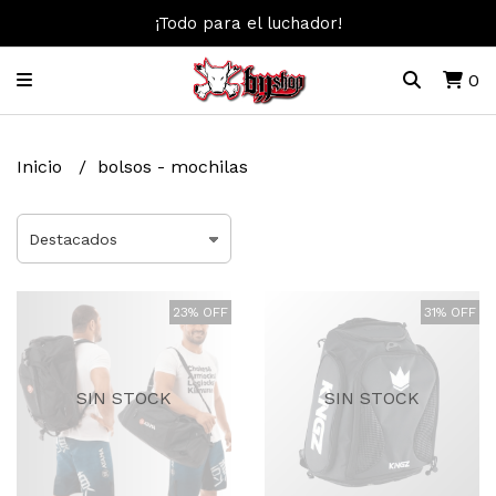
¡Todo para el luchador!
0
Inicio
bolsos - mochilas
23% OFF
31% OFF
SIN STOCK
SIN STOCK