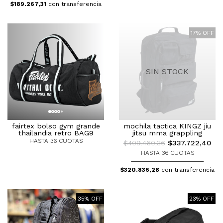
$189.267,31
con transferencia
17% OFF
SIN STOCK
fairtex bolso gym grande
mochila tactica KINGZ jiu
thailandia retro BAG9
jitsu mma grappling
HASTA 36 CUOTAS
$409.460,36
$337.722,40
HASTA 36 CUOTAS
$320.836,28
con transferencia
35% OFF
23% OFF