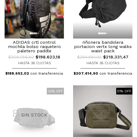
ADIDAS crtl control
riñonera bandolera
mochila bolso raquetero
portacion vertx long walks
paletero paddle
waist pack
$308.056,62
$198.623,18
$284.661,92
$218.331,47
HASTA 36 CUOTAS
HASTA 36 CUOTAS
$188.692,02
con transferencia
$207.414,90
con transferencia
32% OFF
51% OFF
SIN STOCK