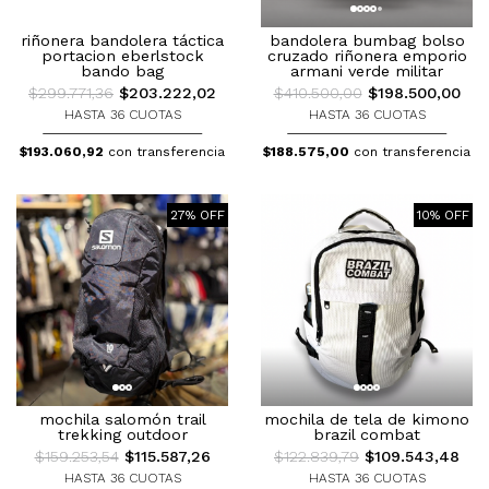
riñonera bandolera táctica
bandolera bumbag bolso
portacion eberlstock
cruzado riñonera emporio
bando bag
armani verde militar
$299.771,36
$203.222,02
$410.500,00
$198.500,00
HASTA 36 CUOTAS
HASTA 36 CUOTAS
$193.060,92
con transferencia
$188.575,00
con transferencia
27% OFF
10% OFF
mochila salomón trail
mochila de tela de kimono
trekking outdoor
brazil combat
$159.253,54
$115.587,26
$122.839,79
$109.543,48
HASTA 36 CUOTAS
HASTA 36 CUOTAS