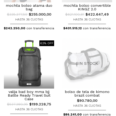
mochila bolso atama duo
mochila bolso convertible
bag
KINGZ 2.0
$335.377,59
$255.000,00
$621.100,81
$422.647,49
HASTA 36 CUOTAS
HASTA 36 CUOTAS
$242.250,00
con transferencia
$401.515,12
con transferencia
62% OFF
SIN STOCK
valija bad boy mma bjj
bolso de tela de kimono
Battle Ready Travel Suit
brazil combat
Case
$90.780,00
$537.380,95
$199.228,75
HASTA 36 CUOTAS
HASTA 36 CUOTAS
$86.241,00
con transferencia