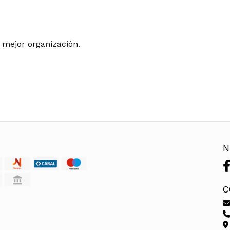
a mejor organización.
N
C