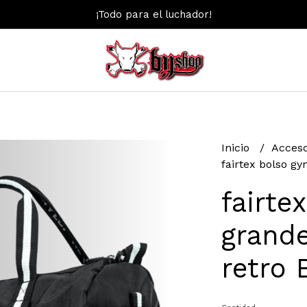
¡Todo para el luchador!
Inicio
Acces
fairtex bolso g
fairte
grande
retro