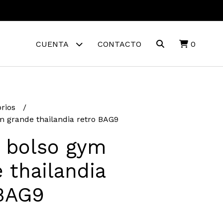
CUENTA
CONTACTO
0
orios
ym grande thailandia retro BAG9
x bolso gym
 thailandia
 BAG9