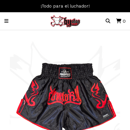
¡Todo para el luchador!
0