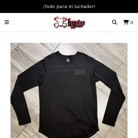
¡Todo para el luchador!
0