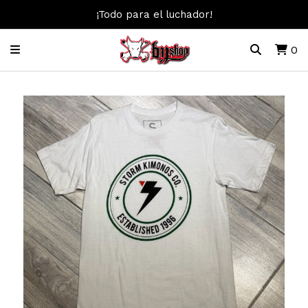
¡Todo para el luchador!
0