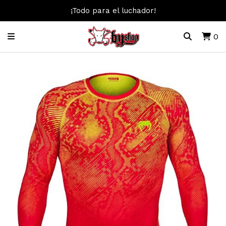
¡Todo para el luchador!
0