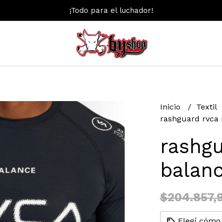
¡Todo para el luchador!
Inicio
Textil
rashguard rvca 
rashgu
balanc
$204.857,
Elegí cómo 