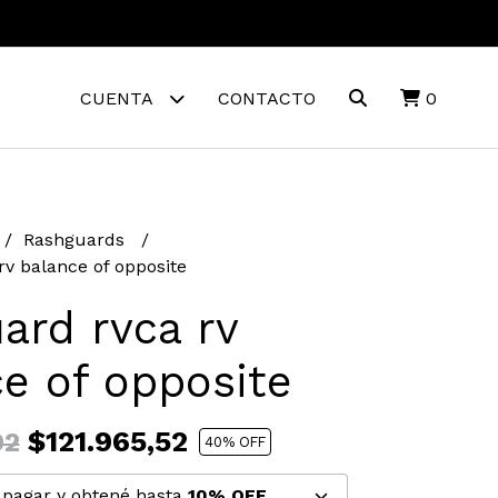
CUENTA
CONTACTO
0
Rashguards
rv balance of opposite
ard rvca rv
e of opposite
$121.965,52
92
40
% OFF
pagar y obtené hasta
10% OFF