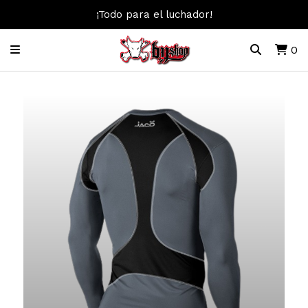
¡Todo para el luchador!
0