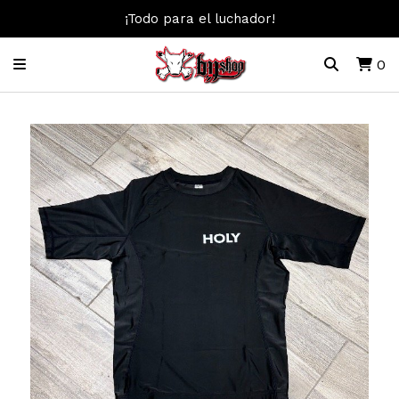
¡Todo para el luchador!
0