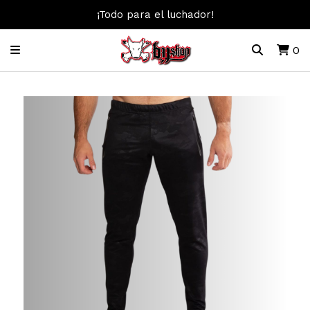
¡Todo para el luchador!
0