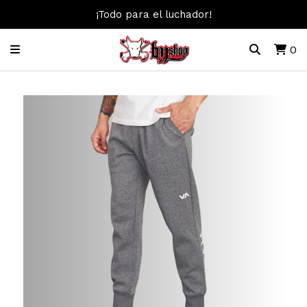
¡Todo para el luchador!
0