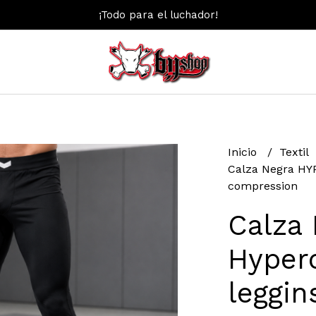
¡Todo para el luchador!
Inicio
Textil
Calza Negra HYP
compression
Calza
Hyper
leggi