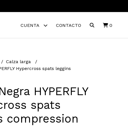
CUENTA
CONTACTO
0
Calza larga
ERFLY Hypercross spats leggins
 Negra HYPERFLY
cross spats
ns compression