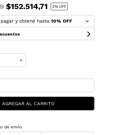
$152.514,71
9
2
% OFF
pagar y obtené hasta
10% OFF
escuentos
AGREGAR AL CARRITO
to de envío