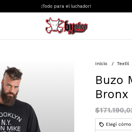
¡Todo para el luchador!
Inicio
Textil
Buzo 
Bronx
$171.190,0
Elegí cómo 