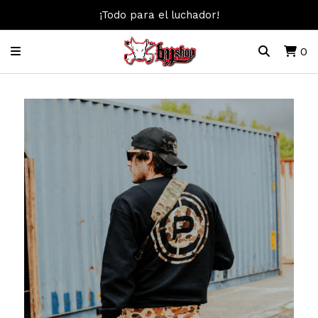
¡Todo para el luchador!
0