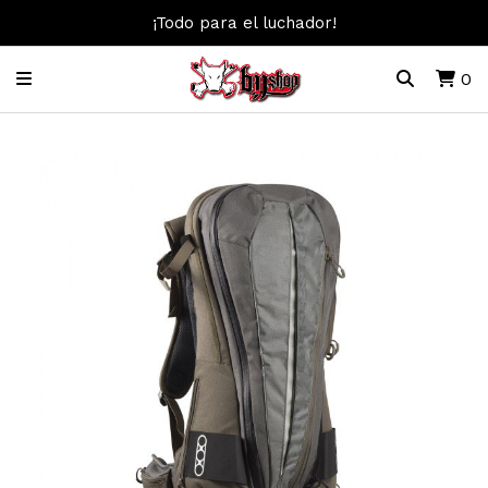
¡Todo para el luchador!
0