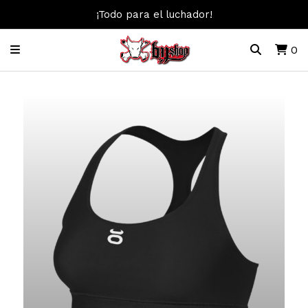
¡Todo para el luchador!
0