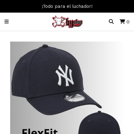
¡Todo para el luchador!
0