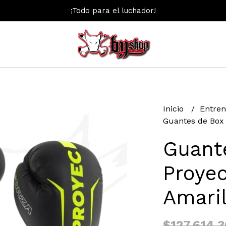
¡Todo para el luchador!
Inicio
Entre
Guantes de Box 
Guant
Proyec
Amari
$127.614,3