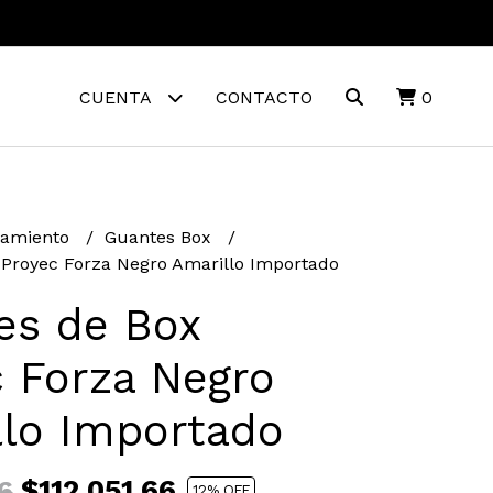
CUENTA
CONTACTO
0
namiento
Guantes Box
Proyec Forza Negro Amarillo Importado
es de Box
 Forza Negro
llo Importado
$112.051,66
6
12
% OFF