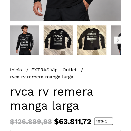
Inicio
EXTRAS Vip - Outlet
rvca rv remera manga larga
rvca rv remera
manga larga
$63.811,72
$126.889,98
49
% OFF