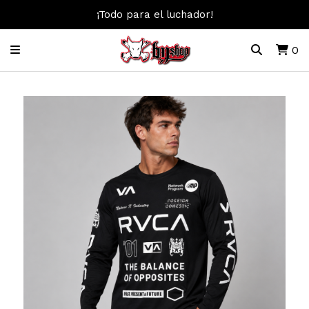
¡Todo para el luchador!
0