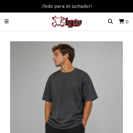
¡Todo para el luchador!
0