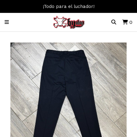
¡Todo para el luchador!
0