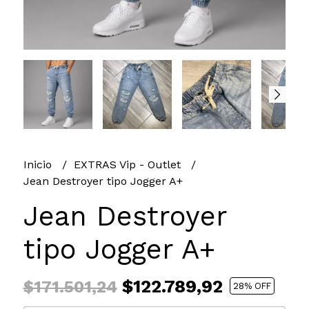
Inicio
EXTRAS Vip - Outlet
Jean Destroyer tipo Jogger A+
Jean Destroyer
tipo Jogger A+
$122.789,92
$171.501,24
28
% OFF