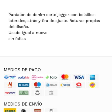
Pantalón de denim corte jogger con bolsillos
laterales, atrás y tira de ajuste. Roturas propias
del diseño.
Usado igual a nuevo
sin fallas
MEDIOS DE PAGO
MEDIOS DE ENVÍO