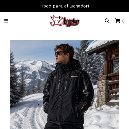
¡Todo para el luchador!
0