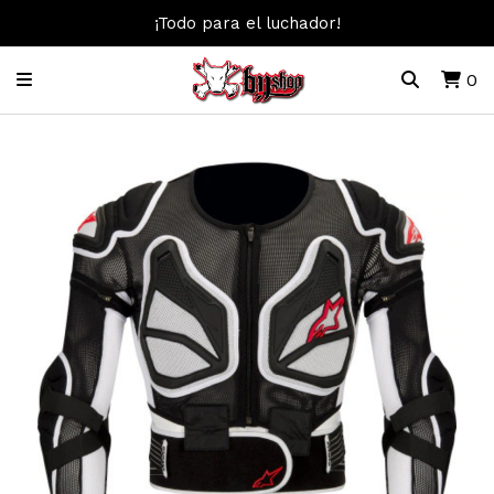
¡Todo para el luchador!
0