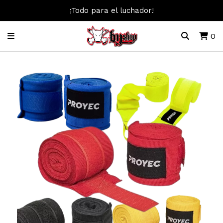
¡Todo para el luchador!
0