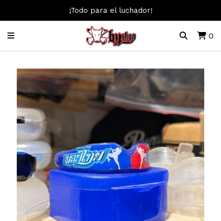
¡Todo para el luchador!
0