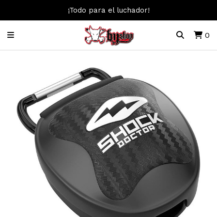
¡Todo para el luchador!
0