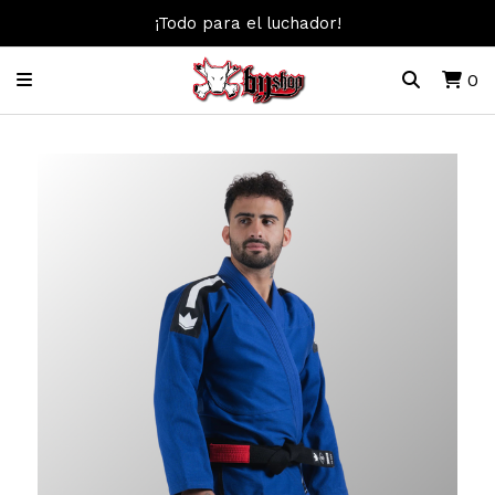
¡Todo para el luchador!
0