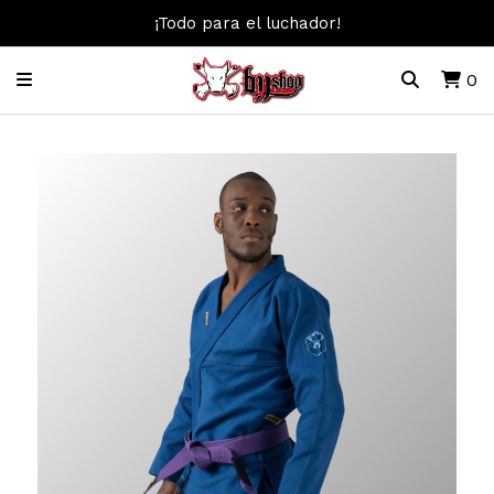
¡Todo para el luchador!
0