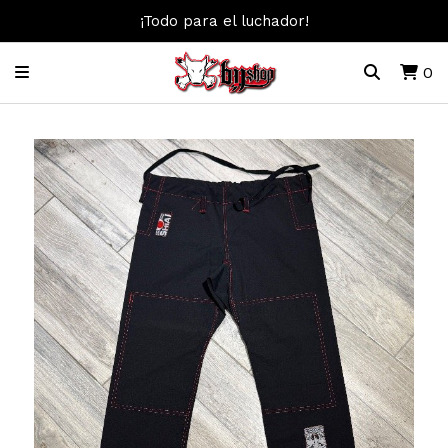
¡Todo para el luchador!
0