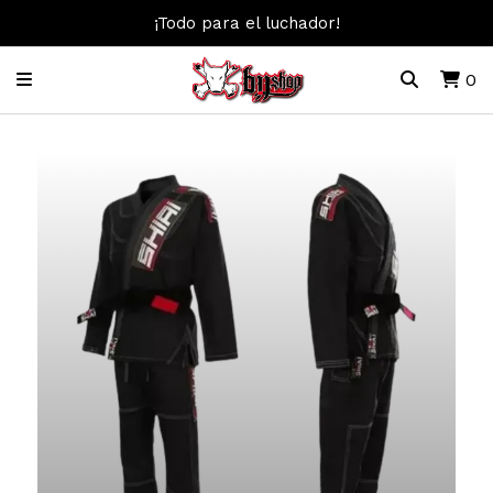
¡Todo para el luchador!
0