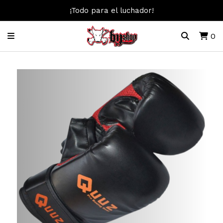
¡Todo para el luchador!
0