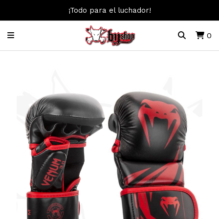
¡Todo para el luchador!
0