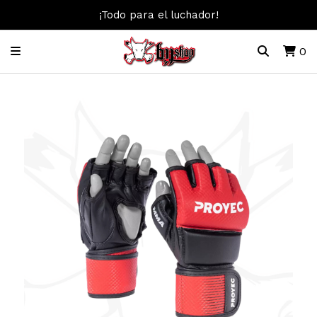
¡Todo para el luchador!
0