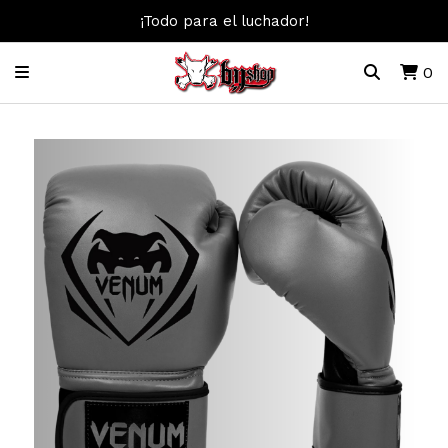
¡Todo para el luchador!
0