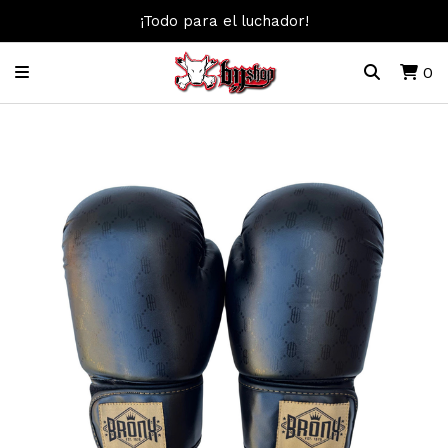
¡Todo para el luchador!
0