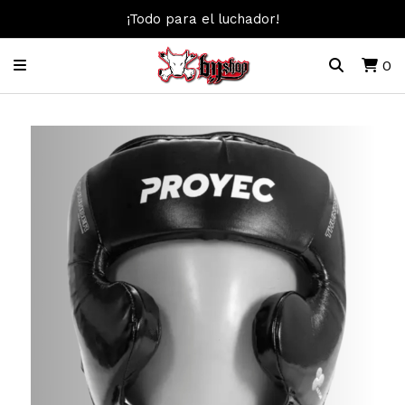
¡Todo para el luchador!
0