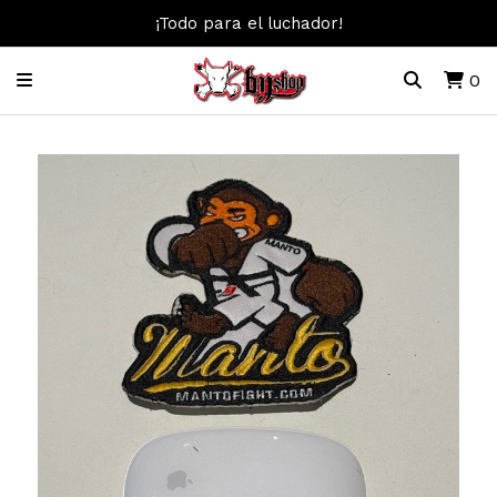
¡Todo para el luchador!
0