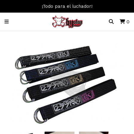
¡Todo para el luchador!
0